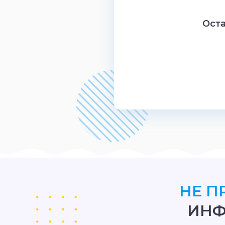
Оста
НЕ П
ИНФ