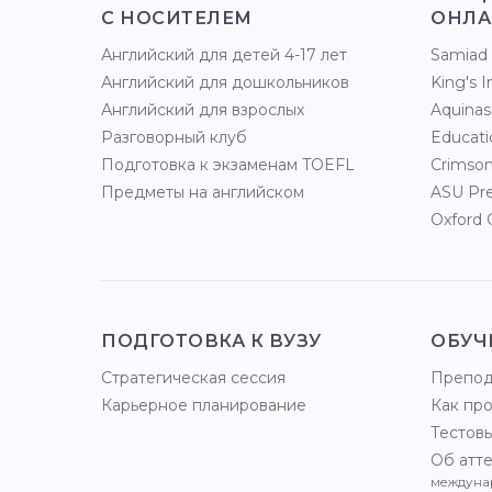
С НОСИТЕЛЕМ
ОНЛА
Английский для детей 4-17 лет
Samiad 
Английский для дошкольников
King's 
Английский для взрослых
Aquinas
Разговорный клуб
Educat
Подготовка к экзаменам TOEFL
Crimson
Предметы на английском
ASU Pre
Oxford 
ПОДГОТОВКА К ВУЗУ
ОБУЧ
Стратегическая сессия
Препод
Карьерное планирование
Как пр
Тестов
Об атте
междуна