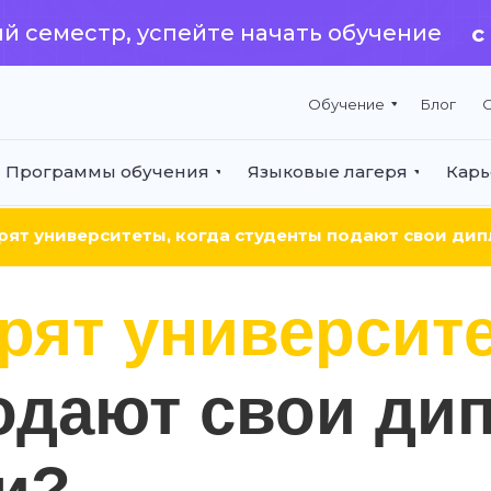
й семестр, успейте начать обучение
с
Обучение
Блог
О
Программы обучения
Языковые лагеря
Карь
рят университеты, когда студенты подают свои ди
трят университ
одают свои ди
и?