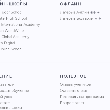
ЙН-ШКОЛЫ
ОФЛАЙН
Tudor School
Лагерь в Англии
☀️❄️ ✈️
InterHigh School
Лагерь в Болгарии
☀️ ✈️
 International Academy
ion WorldWide
 Global Academy
p Digital
Online School
ЕНИЕ
ПОЛЕЗНОЕ
аватели
Отзывы учеников
оходит обучение
Оставить отзыв
ый урок
Реферальная программа
стате
Вопрос-ответ
родной
школы