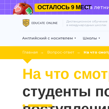
ОСТАЛОСЬ
9 МЕСТ
На летни
Дистанционное обучение
в международных школах
Английский с носителем
Школы
Главная
→
Вопрос-ответ
→
На что смот
На что смо
студенты п
поступлени