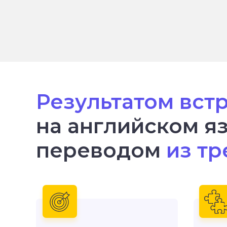
Результатом вст
на анг лийском я
переводом
из тр