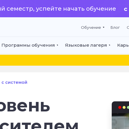
й семестр, успейте начать обучение
с
Обучение
Блог
О
Программы обучения
Языковые лагеря
Карь
я с системой
овень
осителем