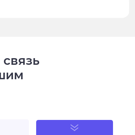
 связь
ашим