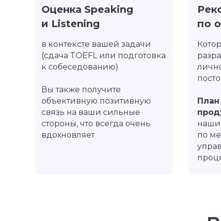
Оценка Speaking
Рек
и Listening
по 
в контексте вашей задачи
Котор
не удалять, это важно (менять календар
(сдача TOEFL или подготовка
разра
к собеседованию)
личн
or_date
пост
Вы также получите
or_time
объективную позитивную
План
midzorni163@gmail.com
связь на ваши сильные
прод
стороны, что всегда очень
наши
вдохновляет
по ме
упра
проц