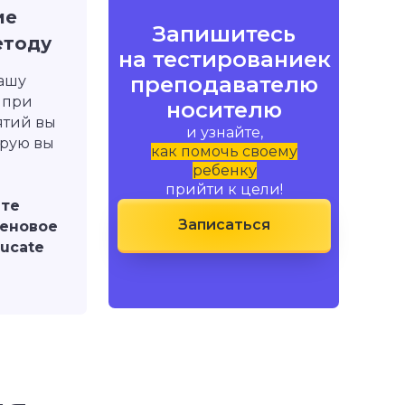
ие
Запишитесь
етоду
на тестированиек
преподавателю
нашу
 при
носителю
ятий вы
и узнайте,
орую вы
как помочь своему
ребенку
прийти к цели!
ите
Записаться
ценовое
ucate