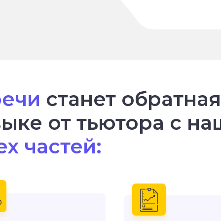
речи
станет обратная
зыке от тьютора с н
ех частей: