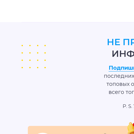
НЕ П
ИНФ
Подпиши
последних
топовых 
всего то
P. S