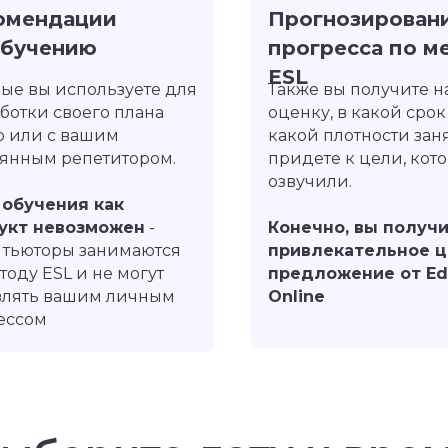
омендации
Прогнозирован
обучению
прогресса по м
ESL
ые вы используете для
Также вы получите 
ь здесь же)
ботки своего плана
оценку, в какой срок
о или с вашим
какой плотности зан
оянным репетитором.
придете к цели, кот
озвучили.
 обучения как
укт невозможен
-
Конечно, вы получ
 тьюторы занимаются
привлекательное 
тоду ESL и не могут
предложение от Ed
влять вашим личным
Online
ессом