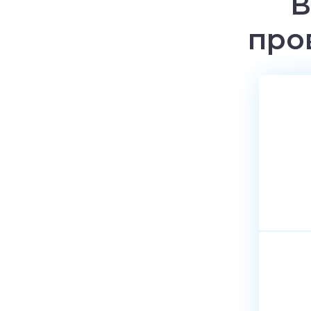
В
про