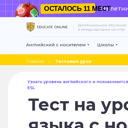
ОСТАЛОСЬ
11 МЕСТ
На летни
Дистанционное обучение
в международных школах
Английский с носителем
Школы
Главная
→
Тестовый урок
Узнать уровень английского и познакомитс
ESL
Тест на ур
языка с н