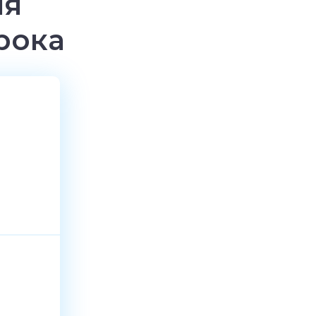
мя
рока