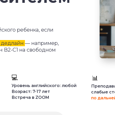
йского ребенка, если
ь дедлайн
— например,
н В2-С1 на свободном
💻
📊
Уровень английского: любой
Преподава
Возраст: 7-17 лет
слабые ст
Встреча в ZOOM
по дальне