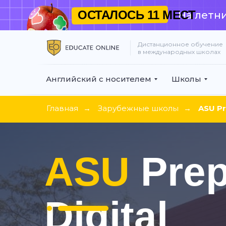
Digi
ОСТАЛОСЬ
11 МЕСТ
На летни
Дистанционное обучение
в международных школах
Английский с носителем
Школы
Главная
→
Зарубежные школы
→
ASU Pr
ПРИГЛ
ASU
Pre
БЕСПЛ
ТЕСТО
Digital
Урок проведет дип