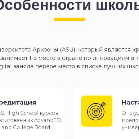
Особенности школ
верситета Аризоны (ASU), который является 
занимает 1-е место в стране по инновациям в т
gital заняла первое место в списке лучших шко
редитация
Наст
.S. High School курсов
От сту
едитованных AdvancED,
препо
and College Board.
униве