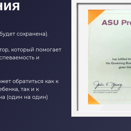
ния
будет сохранена).
тор, который помогает
спеваемость и
жет обратиться как к
бенка, так и к
ча (один на один)