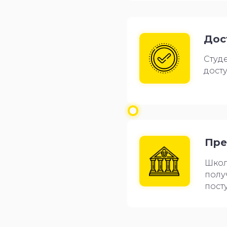
Дос
Студе
досту
Пре
Школ
полу
пост