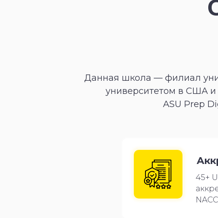
Данная школа — филиал уни
университетом в США и 
ASU Prep Di
Акк
45+ U
аккр
NACC 