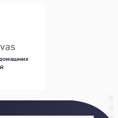
 домашних
ий