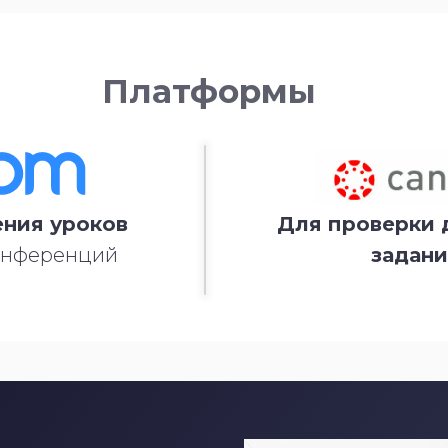
Платформы
ния уроков
Для проверки
онференций
задан