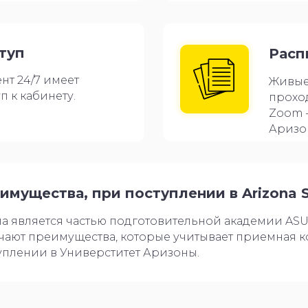
туп
Расп
нт 24/7 имеет
Живые
п к кабинету.
проход
Zoom 
Аризо
имущества, при поступлении в
Arizona S
а является частью подготовительной академии ASU
чают преимущества, которые учитывает приемная 
уплении в Универститет Аризоны.