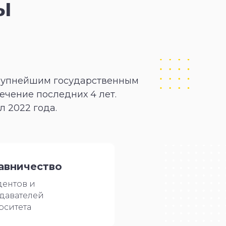
ы
крупнейшим государственным
ечение последних 4 лет.
л 2022 года.
авничество
дентов и
давателей
рситета