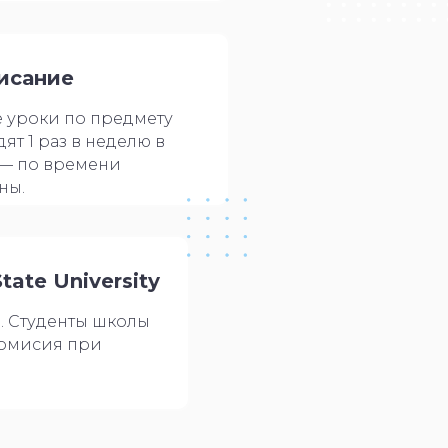
исание
 уроки по предмету
ят 1 раз в неделю в
— по времени
ны.
tate University
. Студенты школы
комисия при