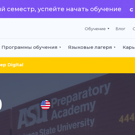
tal
й семестр, успейте начать обучение
с
Обучение
Блог
О
Программы обучения
Языковые лагеря
Карь
ep Digital
АШАЕМ НА
p
АТНЫЙ
ВЫЙ УРОК!
ломированный преподаватель-носитель