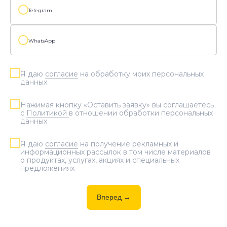
себя новые или уже знакомые
Telegram
предметы. Кроме того, он
получает
возможность выбрать
WhatsApp
профессию
, начать ее изучение и
частично
подготовиться к учебе
в вузе.
Я даю
согласие
на обработку моих персональных
данных
Нажимая кнопку «Оставить заявку» вы соглашаетесь
с
Политикой
в отношении обработки персональных
данных
Стоимость
Я даю
согласие
на получение рекламных и
информационных рассылок в том числе материалов
обучения
о продуктах, услугах, акциях и специальных
предложениях
Групповые
занятия
Вперед →
Cеместр обучения