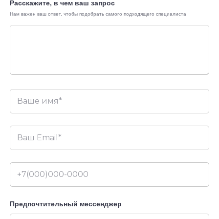
Расскажите, в чем ваш запрос
Нам важен ваш ответ, чтобы подобрать самого подходящего специалиста
Зачем изучать
предметы на
английском?
В международных онлайн-
школах обучают привычным и
инновационным школьным
предметам по передовым
методикам.
Обучение проходит
онлайн
, без
отрыва от основной школы.
Предпочтительный мессенджер
Ребенок
погружается в
языковую среду
, открывая для