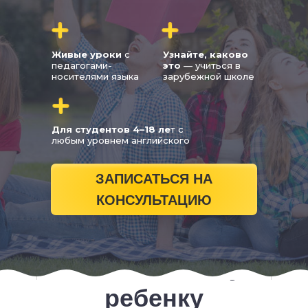
Живые уроки
с
Узнайте, каково
педагогами-
это
— учиться в
носителями языка
зарубежной школе
Для студентов 4–18 ле
т с
любым уровнем английского
ЗАПИСАТЬСЯ НА
КОНСУЛЬТАЦИЮ
Зачем вашему
ребенку