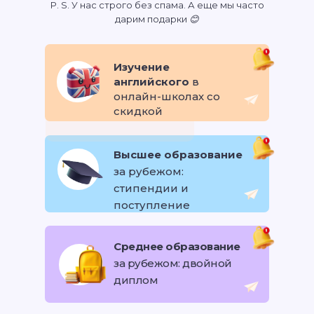
P. S. У нас строго без спама. А еще мы часто
дарим подарки 😊
Изучение
английского
в
онлайн-школах со
скидкой
Высшее образование
за рубежом:
стипендии и
поступление
Среднее образование
за рубежом: двойной
диплом