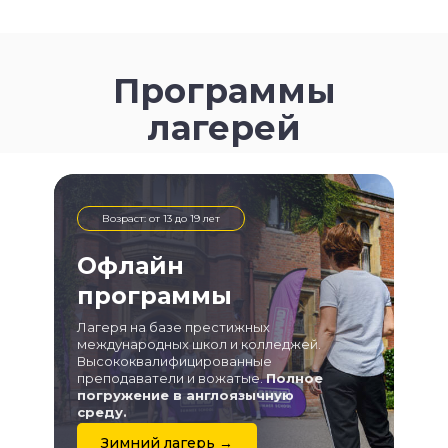
Программы
лагерей
Возраст: от 13 до 19 лет
Офлайн
программы
Лагеря на базе престижных
международных школ и колледжей.
Высококвалифицированные
преподаватели и вожатые.
Полное
погружение в англоязычную
среду.
Зимний лагерь →