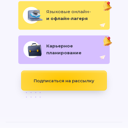
Языковые онлайн-
и офлайн-лагеря
Карьерное
планирование
Подписаться на рассылку