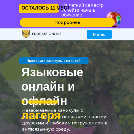
Успейте
На летний семестр.
Подробнее
ОСТАЛОСЬ
11 МЕСТ
с 17 августа
начать
ОСТАЛОСЬ
11 МЕСТ
Успейте начать
обучение
обучение
Подробнее
Меню
Проведите каникулы с пользой!
Языковые
онлайн и
офлайн
Незабываемые каникулы с
лагеря
интересными активностями, новыми
друзьями и глубоким погружением в
англоязычную среду.