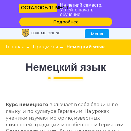
Успейте
На летний семестр.
Подробнее
ОСТАЛОСЬ
11 МЕСТ
февраля
начать
ОСТАЛОСЬ
11 МЕСТ
Успейте начать
обучение
обучение
Подробнее
Меню
Главная
→
Предметы
→
Немецкий язык
Немецкий
язык
Курс немецкого
включает в себя блоки и по
языку, и по культуре Германии. На уроках
ученики изучают историю, известных
личностей, традиции и особенности Германии.