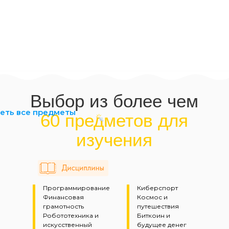
Выбор из более чем
еть все предметы
60 предметов для
изучения
Программирование
Киберспорт
Финансовая
Космос и
грамотность
путешествия
Робототехника и
Биткоин и
искусственный
будущее денег