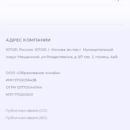
АДРЕС КОМПАНИИ
107031, Россия, 107031, г. Москва, вн.тер.г. Муниципальный
округ Мещанский, ул Рождественка, д. 5/7 стр. 2, помещ. 4а/5
ООО «Образование онлайн»
ИНН 9702036438
ОГРН 1217700441144
КПП 770201001
Публичная оферта (СО)
Публичная оферта (ВО)