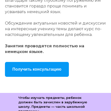
Благодаря такому глубокому погружению им
становится гораздо проще понимать и
усваивать немецкий язык.
Обсуждение актуальных новостей и дискуссии
на интересные ученику темы делают курс по-
настоящему увлекательным для ребёнка.
Занятия проводятся полностью на
немецком языке.
Получить консультацию
Чтобы изучать предметы, ребенок
Похожие
должен быть зачислен в зарубежную
школу. Предметы — часть школьной
предметы
программы.