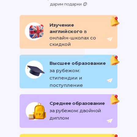
дарим подарки 😊
Изучение
английского
в
онлайн-школах со
скидкой
Высшее образование
за рубежом:
стипендии и
поступление
Среднее образование
за рубежом: двойной
диплом