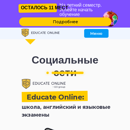
Успейте
На летний семестр.
Подробнее
ОСТАЛОСЬ
11 МЕСТ
с 17 августа
начать
ОСТАЛОСЬ
11 МЕСТ
Успейте начать
обучение
обучение
Подробнее
Меню
Социальные
сети
Educate Online:
школа, английский и языковые
экзамены