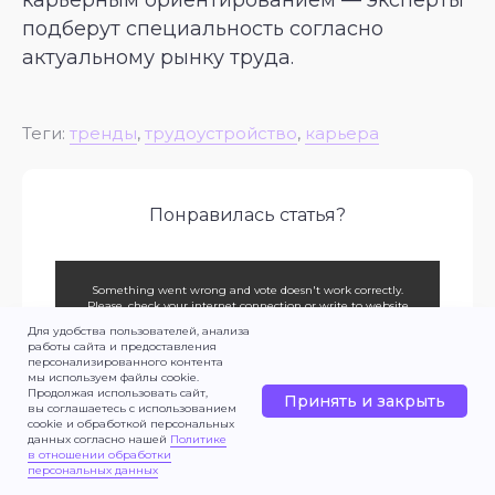
карьерным ориентированием — эксперты
подберут специальность согласно
актуальному рынку труда.
Теги:
тренды
,
трудоустройство
,
карьера
Понравилась статья?
Something went wrong and vote doesn't work correctly.
Please, check your internet connection or write to website
owner.
Для удобства пользователей, анализа
работы сайта и предоставления
персонализированного контента
мы используем файлы cookie.
Продолжая использовать сайт,
Принять и закрыть
вы соглашаетесь с использованием
cookie и обработкой персональных
данных согласно нашей
Политике
в отношении обработки
Вам будет интересно
персональных данных