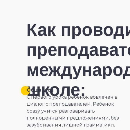
Как провод
преподават
международ
школе:
Общается
С первого урока ребенок вовлечен в
диалог с преподавателем. Ребенок
сразу учится разговаривать
полноценными предложениями, без
зазубривания лишней грамматики.