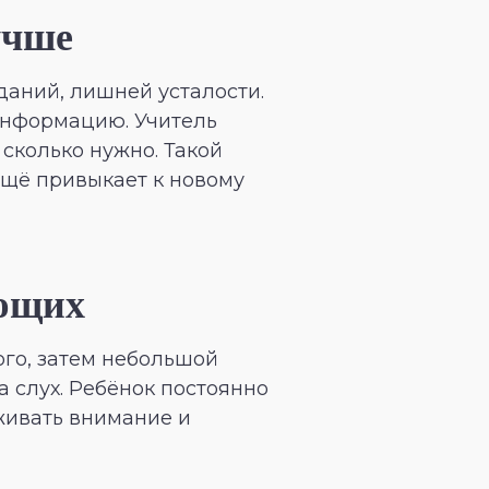
учше
даний, лишней усталости.
 информацию. Учитель
 сколько нужно. Такой
ещё привыкает к новому
ющих
го, затем небольшой
а слух. Ребёнок постоянно
рживать внимание и