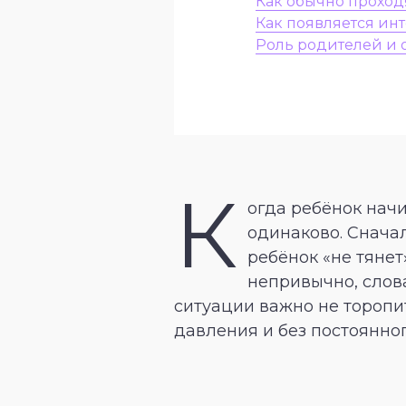
Как обычно проход
Как появляется ин
Роль родителей и 
К
огда ребёнок начи
одинаково. Сначал
ребёнок «не тянет
непривычно, слов
ситуации важно не торопи
давления и без постоянног