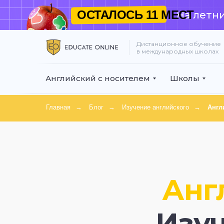
ОСТАЛОСЬ
11 МЕСТ
На летни
Дистанционное обучение
в международных школах
Английский с носителем
Школы
Главная
→
Блог
→
Изучение английского
→
Англ
Анг
Изу