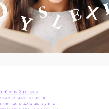
тей онлайн с нуля
инимает язык в начале
ятия часто работают лучше