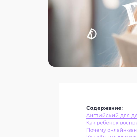
“
Содержание:
Английский для де
Как ребёнок воспр
Почему онлайн-зан