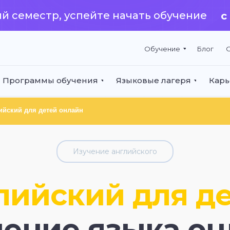
й семестр, успейте начать обучение
с
Обучение
Блог
О
Программы обучения
Языковые лагеря
Карь
ийский для детей онлайн
Изучение английского
лийский для де
чение языка он