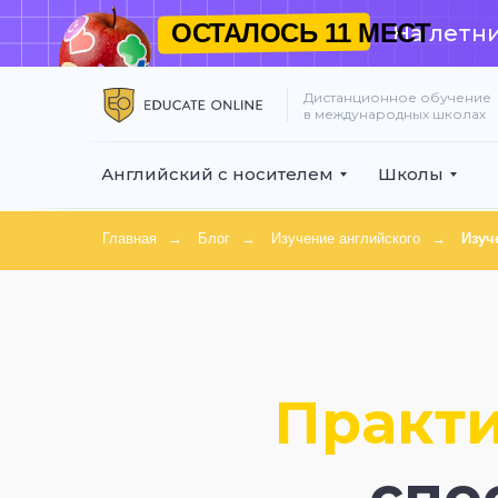
ОСТАЛОСЬ
11 МЕСТ
На летни
Дистанционное обучение
в международных школах
Английский с носителем
Школы
Главная
→
Блог
→
Изучение английского
→
Изуч
Практи
спо