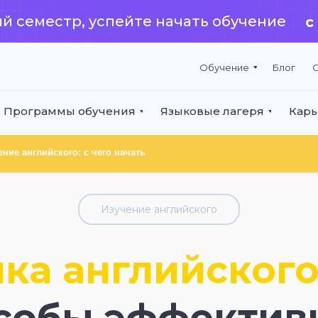
й семестр, успейте начать обучение
с
Обучение
Блог
О
Программы обучения
Языковые лагеря
Карь
ение английского: с чего начать
Изучение английского
ка английского
собы эффектив