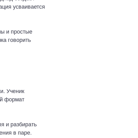
ация усваивается
мы и простые
ка говорить
и. Ученик
ой формат
я и разбирать
ения в паре.