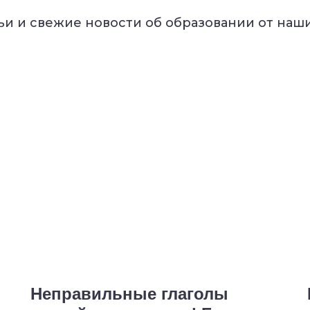
ританской онлайн-школы Tudor.
Он
тьи и свежие новости об образовании от наши
ходя из знаний и интересов ребенка.
учите подробную обратную связь:
языка по Кембриджской системе
ктов владения языком
 дальнейшему обучению
Средняя 
А главное: ребенок заговорит уже на это
я
даже если сейчас у него начальный уров
места
Неправильные глаголы