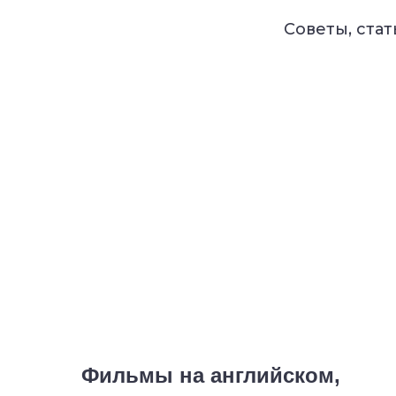
языка из топовой б
Советы, ста
построит занятие ис
После урока вы пол
текущий уровень 
оценку всех аспе
рекомендации по
Записатьс
🔥
Осталось
4 
Фильмы на английском,