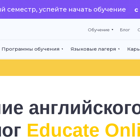
й семестр, успейте начать обучение
с
Обучение
Блог
О
Программы обучения
Языковые лагеря
Карь
АШАЕМ НА
ие английског
АТНЫЙ
ВЫЙ УРОК!
ог
Educate Onl
ломированный преподаватель-носитель