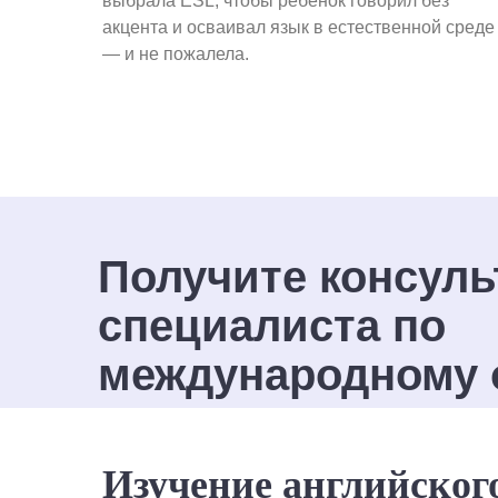
выбрала ESL, чтобы ребенок говорил без
акцента и осваивал язык в естественной среде
— и не пожалела.
Получите консуль
специалиста по
международному 
Изучение английског