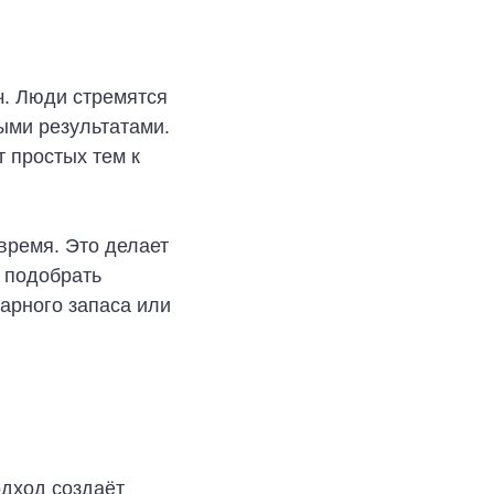
ч. Люди стремятся
ными результатами.
 простых тем к
время. Это делает
 подобрать
варного запаса или
одход создаёт