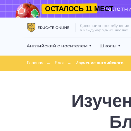
ОСТАЛОСЬ
11 МЕСТ
На летни
Дистанционное обучение
в международных школах
Английский с носителем
Школы
Главная
→
Блог
→
Изучение английского
ПРИГЛ
Изучен
БЕСПЛ
ТЕСТО
Бл
Урок проведет дип