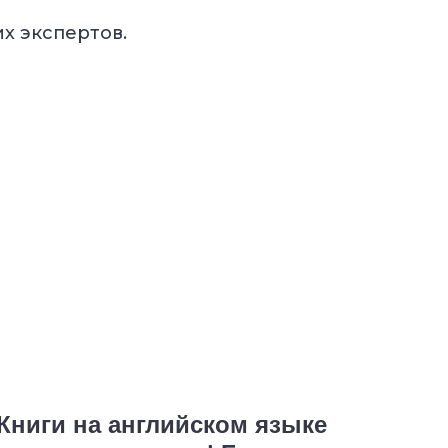
х экспертов.
4.98
оценка урока
м занятии,
ень знаний!
Книги на английском языке